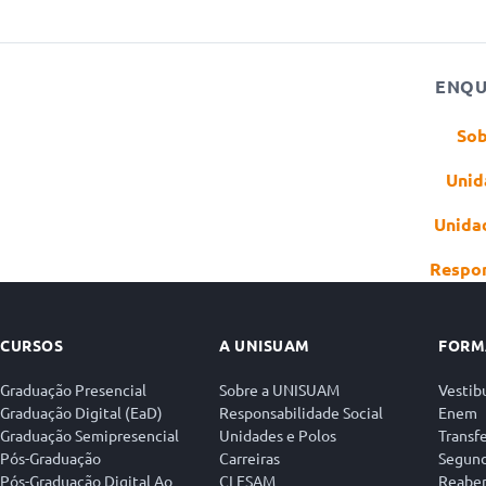
ENQU
So
Unid
Unida
Respon
CURSOS
A UNISUAM
FORM
Graduação Presencial
Sobre a UNISUAM
Vestib
Graduação Digital (EaD)
Responsabilidade Social
Enem
Graduação Semipresencial
Unidades e Polos
Transf
Pós-Graduação
Carreiras
Segund
Pós-Graduação Digital Ao
CLESAM
Reaber