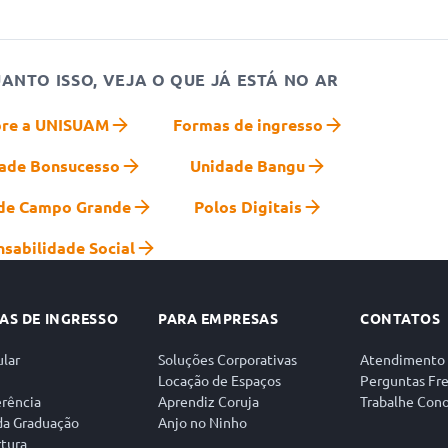
ANTO ISSO, VEJA O QUE JÁ ESTÁ NO AR
bre a UNISUAM
Formas de ingresso
ade Bonsucesso
Unidade Bangu
de Campo Grande
Polos Digitais
sabilidade Social
AS DE INGRESSO
PARA EMPRESAS
CONTATOS
ular
Soluções Corporativas
Atendimento
Locação de Espaços
Perguntas Fr
erência
Aprendiz Coruja
Trabalhe Con
a Graduação
Anjo no Ninho
tura